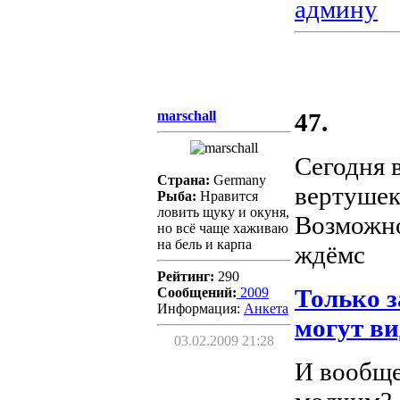
админу
marschall
47.
Сегодня 
Страна:
Germany
вертушек,
Рыба:
Нравится
ловить щуку и окуня,
Возможнос
но всё чаще хаживаю
на бель и карпа
ждёмс
Рейтинг:
290
Только 
Сообщений:
2009
Информация:
Aнкета
могут ви
03.02.2009 21:28
И вообще