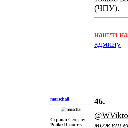
(ЧПУ).
нашли на
админу
marschall
46.
@WVikto
Страна:
Germany
может ещ
Рыба:
Нравится