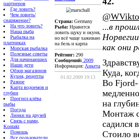
42.
партнеров
Где ловить?
@WVikto
Чем ловить/
снаряжение?
Страна:
Germany
...в прош
На что ловить?
Рыба:
Нравится
Наша рыба
ловить щуку и окуня,
Норвегии
Рыбалка на
но всё чаще хаживаю
платниках
на бель и карпа
как они р
Морская рыбалка
Полезные советы
Рейтинг:
290
Для начинающих
Здравств
Сообщений:
2009
Наши дети
Информация:
Aнкета
Куда, ко
Обзор магазинов
Кухня, рецепты
01.02.2009 19:13
Во Fjord-
Разное
Карта водоемов и
медленно
глубин
Прогноз клёва
на глубин
рыбы
Погода
Монтаж с
Линки на друзей
Связь с нами,
садился в
Kontakt
Стоило в
Помощь
Все пользователи