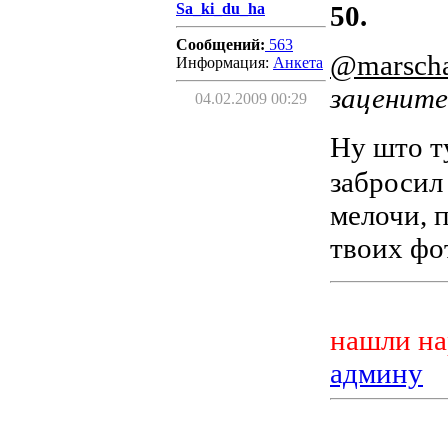
Sa_ki_du_ha
50.
Сообщений:
563
@marscha
Информация:
Aнкета
зацените
04.02.2009 00:29
Ну што т
забросил
мелочи, 
твоих фо
нашли на
админу