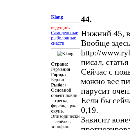
Klang
44.
ведущий:
Нижний 45, в
Самодельные
рыболовные
Вообще здес
снасти
http://www.ry
писал, статья
Страна:
Германия
Сейчас с поя
Город.:
можно вес пи
Берлин
Рыба:
•
парусит очен
Основной
объект ловли
Если бы сейч
– треска,
форель, щука,
0,19.
окунь.
Эпизодически
Зависит коне
– селёдка,
хорнфиш,
прогнозирова