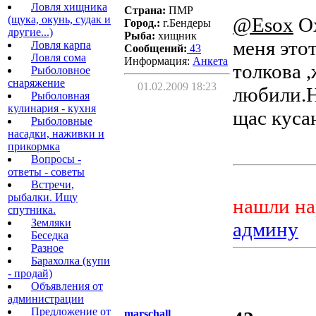
Ловля хищника
Страна:
ПМР
(щука, окунь, судак и
@Esox
Ох
Город.:
г.Бендеры
другие...)
Рыба:
хищник
меня это
Ловля карпа
Сообщений:
43
Ловля сома
Информация:
Aнкета
толкова ,
Рыболовное
снаряжение
01.02.2009 18:23
любили.Н
Рыболовная
кулинария - кухня
щас куса
Рыболовные
насадки, наживки и
прикормка
Вопросы -
ответы - советы
Встречи,
рыбалки. Ищу
нашли на
спутника.
Земляки
админу
Беседка
Разное
Барахолка (купи
- продай)
Объявления от
администрации
Предложение от
marschall