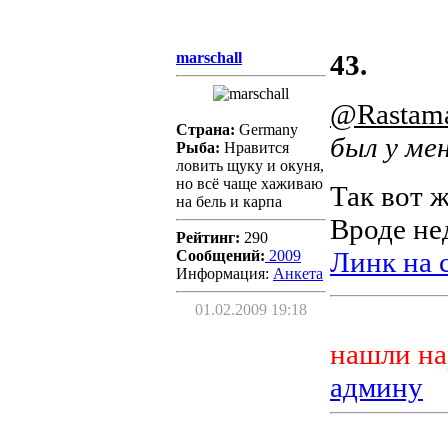
marschall
43.
@Rastam
Страна:
Germany
был у ме
Рыба:
Нравится
ловить щуку и окуня,
но всё чаще хаживаю
Так вот 
на бель и карпа
Вроде нед
Рейтинг:
290
Линк на 
Сообщений:
2009
Информация:
Aнкета
01.02.2009 19:18
нашли на
админу