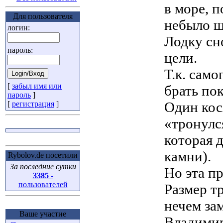
в море, 
Для пользователя
небыло ша
логин:
Лодку сн
пароль:
цели.
Т.к. сам
[
забыл имя или
брать пок
пароль
]
Один кос
[
регистрация
]
«тронулс
которая 
камни).
Rybolov.de посетили
За последние сутки
Но эта п
3385
-
пользователей
Размер т
нечем за
Ваше участие
Владимир(