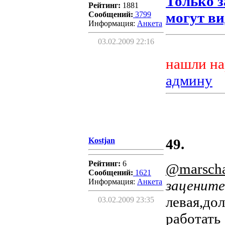
Только 
Рейтинг:
1881
могут ви
Сообщений:
3799
Информация:
Aнкета
03.02.2009 22:16
нашли на
админу
Kostjan
49.
Рейтинг:
6
@marscha
Сообщений:
1621
Информация:
Aнкета
зацените
левая,до
03.02.2009 23:35
работать