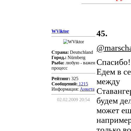
WViktor
45.
@marscha
Страна:
Deutschland
Город.:
Nürnberg
Спасибо!
Рыба:
любую - важен
процесс
Едем в се
Рейтинг:
325
между
Сообщений:
1215
Ставанге
Информация:
Aнкета
будем де
02.02.2009 20:54
может ещ
например
только в