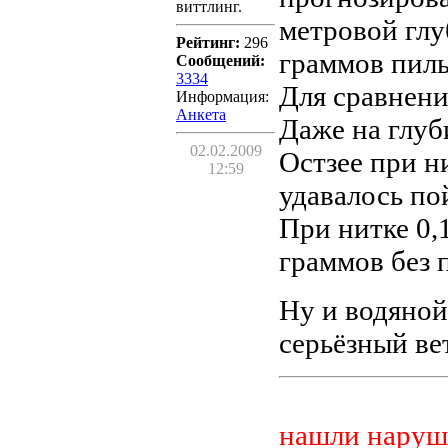
виттлинг.
метровой глу
Рейтинг:
296
граммов пиль
Сообщений:
3334
Для сравнени
Информация:
Aнкета
Даже на глуб
02.02.2009
Остзее при н
12:59
удавалось по
При нитке 0,
граммов без 
Ну и водяной
серьёзный ве
нашли наруш