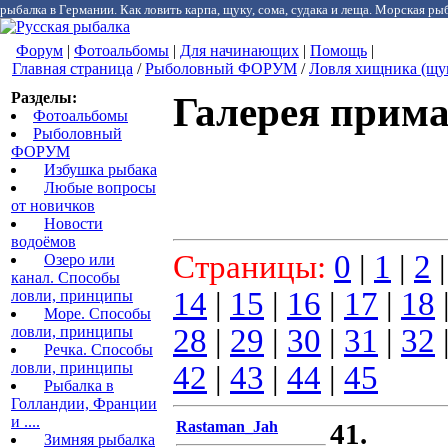
рыбалка в Германии. Как ловить карпа, щуку, сома, судака и леща. Морская рыб
Форум
|
Фотоальбомы
|
Для начинающих
|
Помощь
|
Главная страница
/
Рыболовный ФОРУМ
/
Ловля хищника (щука
Разделы:
Галерея прим
Фотоальбомы
Рыболовный
ФОРУМ
Избушка рыбака
Любые вопросы
от новичков
Новости
водоёмов
Страницы:
0
|
1
|
2
Озеро или
канал. Способы
14
|
15
|
16
|
17
|
18
ловли, принципы
Море. Способы
ловли, принципы
28
|
29
|
30
|
31
|
32
Речка. Способы
ловли, принципы
42
|
43
|
44
|
45
Рыбалка в
Голландии, Франции
и ....
Rastaman_Jah
41.
Зимняя рыбалка