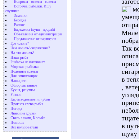
загот
Вопросы - ответы - советы
Встречи, рыбалки. Ищу
мо
спутника.
Земляки
умеща
Беседка
отпра
Разное
Барахолка (купи - продай)
Миле 
Объявления от администрации
Предложение от партнеров
побра
Где ловить?
Так в
Чем ловить/ снаряжение?
На что ловить?
описа
Наша рыба
Рыбалка на платниках
присм
Морская рыбалка
сигар
Полезные советы
Для начинающих
в теп
Наши дети
Обзор магазинов
, вет
Кухня, рецепты
угляд
Разное
Карта водоемов и глубин
припе
Прогноз клёва рыбы
Погода
небол
Линки на друзей
тщате
Связь с нами, Kontakt
Помощь
в пут
Все пользователи
щуку 