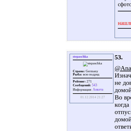
сфото
нашл
53.
stepaschka
@Ana
Страна:
Germany
Изнач
Рыба:
всю подряд
не до
Рейтинг:
271
543
Сообщений:
домой
Aнкета
Информация:
Во вр
01.12.2014 21:27
когда
отпус
домой
ответ