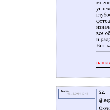
мнени
успех
глубо
фотоа
изнач
все о
и радо
Вот к
нашли
(гость)
52.
01.12.2014 12:46
@step
Окуня