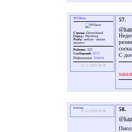
WViktor
57.
@kap
Страна:
Deutschland
Недел
Город.:
Nürnberg
Рыба:
любую - важен
резин
процесс
соска
Рейтинг:
325
1215
Сообщений:
С дон
Aнкета
Информация:
01.11.2018 06:18
нашл
(гость)
58.
01.11.2018 10:36
@kap
Пипл,