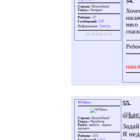
54.
Страна:
Deutschland
Хочет
Город.:
Stuttgart
наса
Рейтинг:
27
110
Сообщений:
мясо 
Aнкета
Информация:
спас
30.10.2018 17:51
-------
Редак
нашл
55.
WViktor
@kap
Страна:
Deutschland
Город.:
Nürnberg
Задай
Рыба:
любую - важен
процесс
Я нед
Рейтинг:
325
1215
Сообщений: