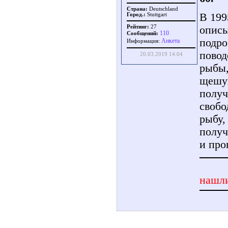
Страна:
Deutschland
В 199
Город.:
Stuttgart
описы
Рейтинг:
27
110
Сообщений:
подро
Aнкета
Информация:
повод
20.03.2019 14:04
рыбы,
щешуи
получ
свобо
рыбу,
получ
и про
нашли