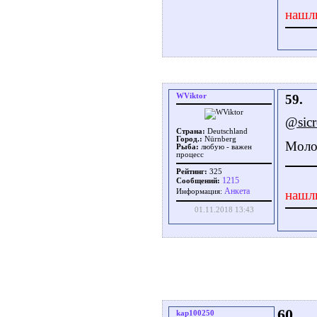
нашл
WViktor
59.
@sicr
Страна:
Deutschland
Город.:
Nürnberg
Моло
Рыба:
любую - важен
процесс
Рейтинг:
325
1215
Сообщений:
Aнкета
нашл
Информация:
01.11.2018 13:43
60.
kap100250