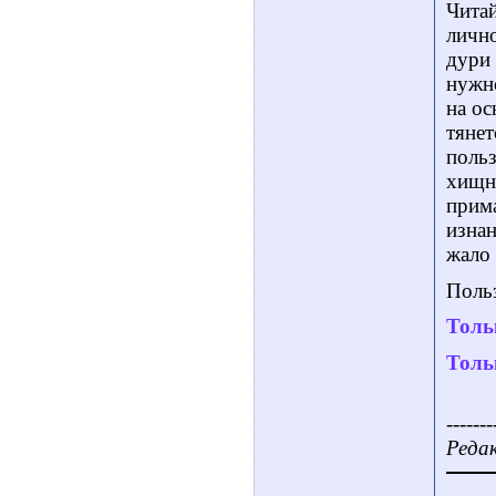
Читай
лично
дури 
нужно
на ос
тянет
польз
хищни
прим
изнан
жало 
Польз
Толь
Толь
-------
Редак