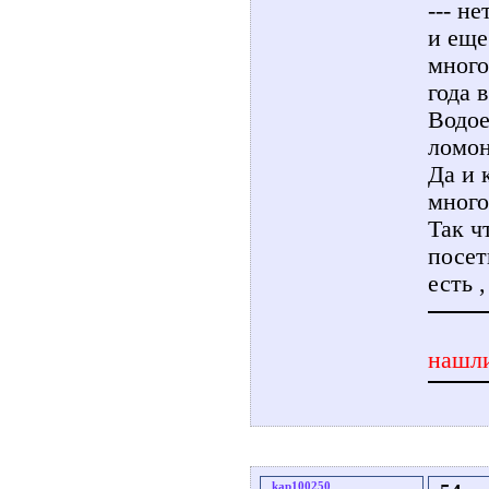
--- н
и еще
много
года 
Водое
ломон
Да и 
много
Так ч
посет
есть ,
нашли
kap100250