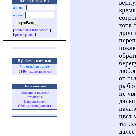
Для пользователя
верну
логин:
время
пароль:
согре
хотя 
[
забыл имя или пароль
]
дроп 
[
регистрация
]
переп
покле
обрат
Rybolov.de посетили
берег
За последние сутки
любоп
3146
- пользователей
от ры
рыбол
Ваше участие
не ув
Помощь в ведении
страницы
дальш
Ваш материал
Связь с нами, контакт
начал
цвет 
тепле
далее