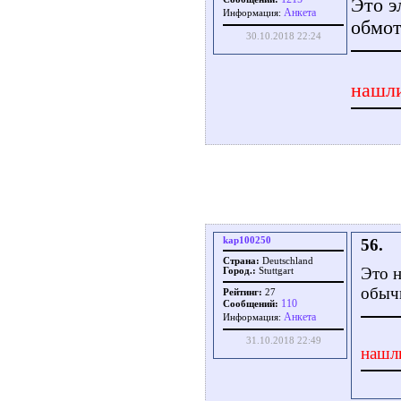
Это э
Aнкета
Информация:
обмот
30.10.2018 22:24
нашли
kap100250
56.
Страна:
Deutschland
Это н
Город.:
Stuttgart
обычн
Рейтинг:
27
110
Сообщений:
Aнкета
Информация:
31.10.2018 22:49
нашл