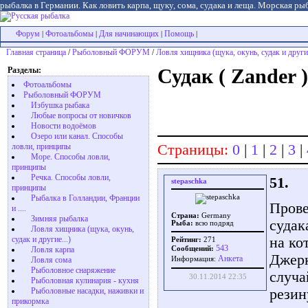
рыбалка в Германии. Как ловить карпа, щуку, сома, судака и леща. Морская рыб
Форум
Фотоальбомы
Для начинающих
Помощь
|
|
|
|
Главная страница
/
Рыболовный ФОРУМ
/
Ловля хищника (щука, окунь, судак и другие
Разделы:
Судак ( Zander 
Фотоальбомы
Рыболовный ФОРУМ
Избушка рыбака
Любые вопросы от новичков
Новости водоёмов
Озеро или канал. Способы
Страницы:
0
|
1
|
2
|
3
|
ловли, принципы
Море. Способы ловли,
принципы
Речка. Способы ловли,
51.
stepaschka
принципы
Рыбалка в Голландии, Франции
Прове
и ....
Страна:
Germany
Зимняя рыбалка
судак
Рыба:
всю подряд
Ловля хищника (щука, окунь,
на ко
судак и другие...)
Рейтинг:
271
543
Ловля карпа
Сообщений:
Джерк
Aнкета
Ловля сома
Информация:
Рыболовное снаряжение
случа
30.11.2014 22:35
Рыболовная кулинария - кухня
резин
Рыболовные насадки, наживки и
прикормка