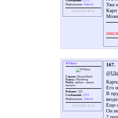
1215
Сообщений:
Уже н
Aнкета
Информация:
Карп 
14.04.2021 09:16
Может
нашл
WViktor
167.
@Ukr
Страна:
Deutschland
Город.:
Nürnberg
Карпа
Рыба:
любую - важен
процесс
Его и
Рейтинг:
325
В пру
1215
Сообщений:
везде
Aнкета
Информация:
Еще о
14.04.2021 09:23
Он не
2 пор