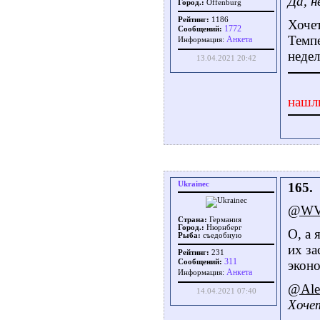
Да, н
Город.:
Offenburg
Рейтинг:
1186
Хочет
1772
Сообщений:
Темпе
Aнкета
Информация:
недел
13.04.2021 20:42
нашл
Ukrainec
165.
@WVi
Страна:
Германия
Город.:
Нюрнберг
О, а 
Рыба:
съедобную
их за
Рейтинг:
231
311
Сообщений:
эконо
Aнкета
Информация:
@Ale
14.04.2021 07:40
Хочет