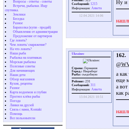
Рейтинг:
325
Ну и 
Вопросы - ответы - советы
1215
Сообщений:
Встречи, рыбалки. Ищу
Aнкета
Информация:
спутника.
Земляки
12.04.2021 14:06
Беседка
нашл
Разное
Барахолка (купи - продай)
Объявления от администрации
Предложение от партнеров
Где ловить?
Чем ловить/ снаряжение?
На что ловить?
Наша рыба
Ukrainec
162.
Рыбалка на платниках
Морская рыбалка
@WVi
Полезные советы
Страна:
Германия
Для начинающих
Город.:
Нюрнберг
а как
Наши дети
Рыба:
съедобную
Обзор магазинов
еще м
Рейтинг:
231
Кухня, рецепты
311
Сообщений:
а вот
Разное
Aнкета
Информация:
как р
Карта водоемов и глубин
Прогноз клёва рыбы
13.04.2021 10:51
Погода
Линки на друзей
Связь с нами, Kontakt
нашл
Помощь
Все пользователи