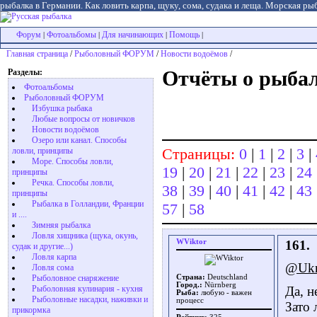
рыбалка в Германии. Как ловить карпа, щуку, сома, судака и леща. Морская рыб
Форум
Фотоальбомы
Для начинающих
Помощь
|
|
|
|
Главная страница
/
Рыболовный ФОРУМ
/
Новости водоёмов
/
Разделы:
Отчёты о рыбал
Фотоальбомы
Рыболовный ФОРУМ
Избушка рыбака
Любые вопросы от новичков
Новости водоёмов
Озеро или канал. Способы
Страницы:
0
|
1
|
2
|
3
|
ловли, принципы
Море. Способы ловли,
19
|
20
|
21
|
22
|
23
|
24
принципы
Речка. Способы ловли,
38
|
39
|
40
|
41
|
42
|
43
принципы
Рыбалка в Голландии, Франции
57
|
58
и ....
Зимняя рыбалка
Ловля хищника (щука, окунь,
WViktor
161.
судак и другие...)
Ловля карпа
@Ukr
Ловля сома
Рыболовное снаряжение
Страна:
Deutschland
Город.:
Nürnberg
Рыболовная кулинария - кухня
Да, н
Рыба:
любую - важен
Рыболовные насадки, наживки и
процесс
Зато 
прикормка