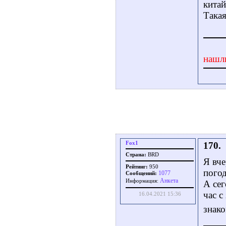
китай
Така
нашл
Fox1
170.
Страна:
BRD
Я вче
Рейтинг:
950
погод
1077
Сообщений:
Aнкета
Информация:
А сег
час с
16.04.2021 15:36
знако