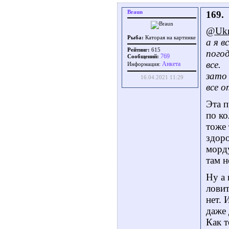
Braun
169.
@Ukr
Рыба:
Каторая на картинке
а я в
Рейтинг:
615
погод
769
Сообщений:
все.
Aнкета
Информация:
зато 
16.04.2021 11:29
все о
Эта п
по ко
тоже 
здоро
морду
там н
Ну а 
ловит
нет. 
даже 
Как т