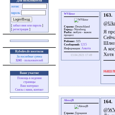
Для пользователя
логин:
пароль:
WViktor
163.
@Ukr
[
забыл имя или пароль
]
Страна:
Deutschland
[
регистрация
]
Город.:
Nürnberg
Я про
Рыба:
любую - важен
процесс
Сейча
Рейтинг:
325
Шлюз
1215
Сообщений:
А ког
Aнкета
Информация:
Rybolov.de посетили
Хотя 
13.04.2021 17:49
За последние сутки
3241
- пользователей
нашл
Ваше участие
Помощь в ведении
страницы
Ваш материал
Связь с нами, контакт
AlexejB
164.
@WVi
Страна:
Германия