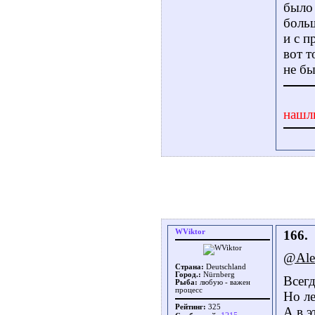
было 
больш
и с п
вот т
не бы
нашл
WViktor
166.
@Ale
Страна:
Deutschland
Город.:
Nürnberg
Всегд
Рыба:
любую - важен
процесс
Но ле
Рейтинг:
325
А в э