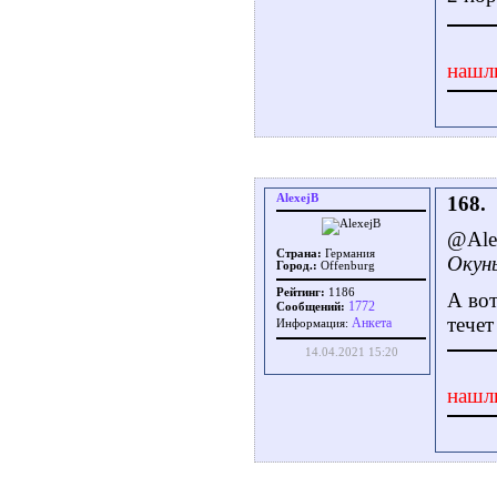
нашл
AlexejB
168.
@Ale
Страна:
Германия
Окунь
Город.:
Offenburg
Рейтинг:
1186
А вот
1772
Сообщений:
течет
Aнкета
Информация:
14.04.2021 15:20
нашл