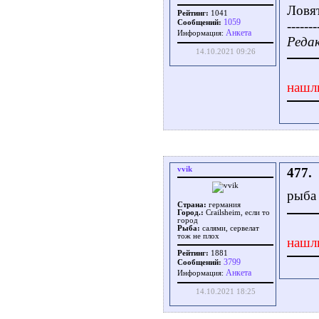
Ловя
Рейтинг:
1041
1059
Сообщений:
-------
Aнкета
Информация:
Редак
14.10.2021 09:26
нашл
vvik
477.
рыба 
Страна:
германия
Город.:
Crailsheim, если то
город
Рыба:
салями, сервелат
тож не плох
нашл
Рейтинг:
1881
3799
Сообщений:
Aнкета
Информация:
14.10.2021 18:25