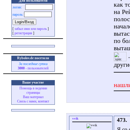
Для пользователя
как т
логин:
на Ре
пароль:
полос
начал
[
забыл имя или пароль
]
вытас
[
регистрация
]
по бо
вытащ
.
Rybolov.de посетили
други
За последние сутки
3000
- пользователей
Ваше участие
нашли
Помощь в ведении
страницы
Ваш материал
Связь с нами, контакт
vvik
473.
Я со 