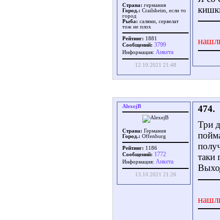
Страна:
германия
кишки
Город.:
Crailsheim, если то
город
Рыба:
салями, сервелат
тож не плох
Рейтинг:
1881
нашл
3799
Сообщений:
Aнкета
Информация:
12.10.2021 21:48
AlexejB
474.
Три д
Страна:
Германия
пойма
Город.:
Offenburg
получ
Рейтинг:
1186
1772
Сообщений:
таки 
Aнкета
Информация:
Выход
13.10.2021 21:26
нашл