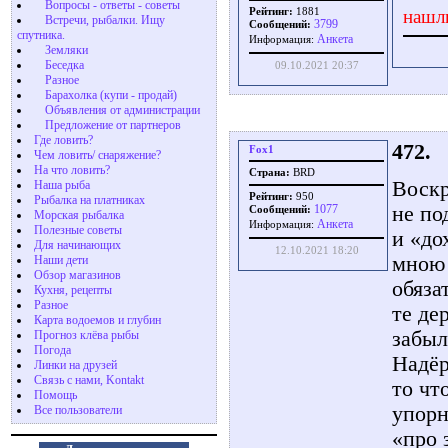
Вопросы - ответы - советы
Рейтинг:
1881
нашл
Встречи, рыбалки. Ищу
3799
Сообщений:
спутника.
Aнкета
Информация:
Земляки
Беседка
09.10.2021 20:37
Разное
Барахолка (купи - продай)
Объявления от администрации
Предложение от партнеров
Где ловить?
472.
Fox1
Чем ловить/ снаряжение?
На что ловить?
Страна:
BRD
Воскр
Наша рыба
Рейтинг:
950
Рыбалка на платниках
не по
1077
Сообщений:
Морская рыбалка
Aнкета
Информация:
Полезные советы
и «до
Для начинающих
12.10.2021 18:20
мною 
Наши дети
Обзор магазинов
обяза
Кухня, рецепты
Разное
те де
Карта водоемов и глубин
забы
Прогноз клёва рыбы
Погода
Надёр
Линки на друзей
Связь с нами, Kontakt
то чт
Помощь
упорн
Все пользователи
«про 