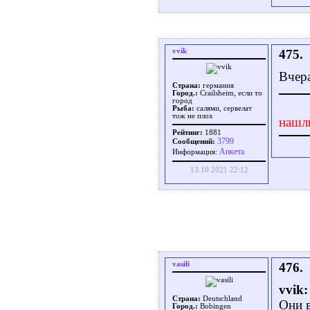
vvik
475.
Вчер
Страна:
германия
Город.:
Crailsheim, если то
город
Рыба:
салями, сервелат
тож не плох
нашл
Рейтинг:
1881
3799
Сообщений:
Aнкета
Информация:
13.10.2021 22:12
vasili
476.
vvik:
Страна:
Deutschland
Они в
Город.:
Bobingen