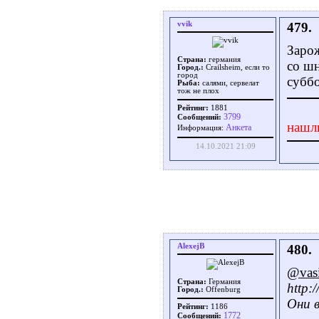
vvik
479.
Зарож
Страна:
германия
со шн
Город.:
Crailsheim, если то
город
суббо
Рыба:
салями, сервелат
тож не плох
Рейтинг:
1881
3799
Сообщений:
нашл
Aнкета
Информация:
14.10.2021 21:09
AlexejB
480.
@vasi
Страна:
Германия
http:
Город.:
Offenburg
Они в
Рейтинг:
1186
1772
Сообщений: