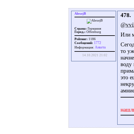
AlexejB
478.
@vvi
Страна:
Германия
Город.:
Offenburg
Или 
Рейтинг:
1186
1772
Сегод
Сообщений:
Aнкета
Информация:
то уж
14.10.2021 21:02
начне
воду 
прима
это е
некру
амнис
нашл