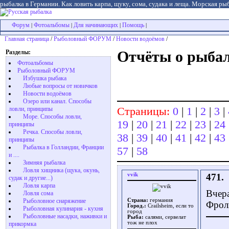
рыбалка в Германии. Как ловить карпа, щуку, сома, судака и леща. Морская рыб
Форум
Фотоальбомы
Для начинающих
Помощь
|
|
|
|
Главная страница
/
Рыболовный ФОРУМ
/
Новости водоёмов
/
Разделы:
Отчёты о рыбал
Фотоальбомы
Рыболовный ФОРУМ
Избушка рыбака
Любые вопросы от новичков
Новости водоёмов
Озеро или канал. Способы
Страницы:
0
|
1
|
2
|
3
|
ловли, принципы
Море. Способы ловли,
19
|
20
|
21
|
22
|
23
|
24
принципы
Речка. Способы ловли,
38
|
39
|
40
|
41
|
42
|
43
принципы
Рыбалка в Голландии, Франции
57
|
58
и ....
Зимняя рыбалка
Ловля хищника (щука, окунь,
vvik
471.
судак и другие...)
Ловля карпа
Вчера
Ловля сома
Рыболовное снаряжение
Страна:
германия
Фрол
Город.:
Crailsheim, если то
Рыболовная кулинария - кухня
город
Рыболовные насадки, наживки и
Рыба:
салями, сервелат
тож не плох
прикормка