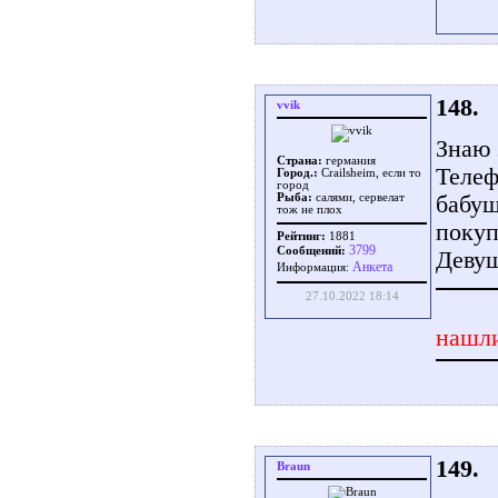
148.
vvik
Знаю 
Страна:
германия
Телеф
Город.:
Crailsheim, если то
город
бабуш
Рыба:
салями, сервелат
тож не плох
покуп
Рейтинг:
1881
3799
Сообщений:
Девуш
Aнкета
Информация:
27.10.2022 18:14
нашли
149.
Braun