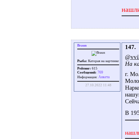
нашли
Braun
147.
@vvi
Рыба:
Каторая на картинке
На ка
Рейтинг:
615
769
Сообщений:
г. Мо
Aнкета
Информация:
Моло
27.10.2022 11:48
Нарк
нашу
Сейч
В 195
нашл