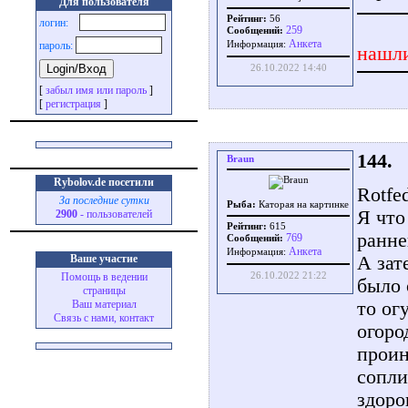
Для пользователя
Рейтинг:
56
логин:
259
Сообщений:
Aнкета
пароль:
Информация:
нашли
26.10.2022 14:40
[
забыл имя или пароль
]
[
регистрация
]
144.
Braun
Rybolov.de посетили
Rotfe
За последние сутки
Рыба:
Каторая на картинке
Я что
2900
- пользователей
Рейтинг:
615
ранне
769
Сообщений:
Aнкета
Информация:
А зат
Ваше участие
26.10.2022 21:22
Помощь в ведении
было 
страницы
то ог
Ваш материал
Связь с нами, контакт
огоро
проин
сопли
здоро