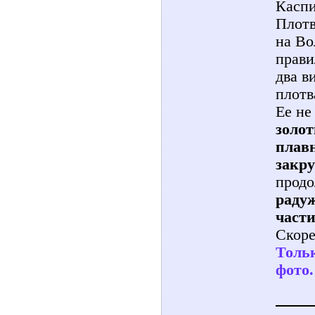
Касп
Плотв
на Во
прави
два в
плотв
Ее не
золо
плав
закр
продо
радуж
част
Скоре
Тольк
фото.