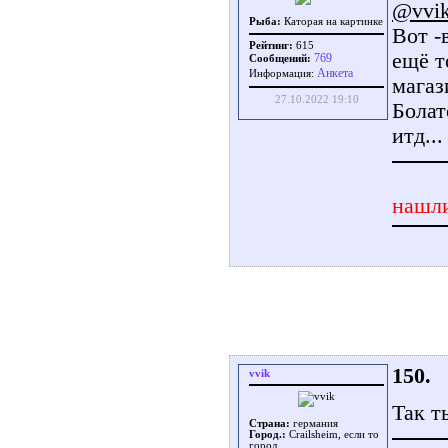
@vvi
Рыба:
Каторая на картинке
Вот -
Рейтинг:
615
ещё т
769
Сообщений:
Aнкета
Информация:
магаз
27.10.2022 19:10
Болат
итд...
нашли
150.
vvik
Так т
Страна:
германия
Город.:
Crailsheim, если то
город