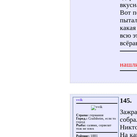
вкусн
Вот п
пытал
какая
всю э
всёра
нашли
145.
vvik
Зажра
Страна:
германия
собра
Город.:
Crailsheim, если то
город
Никто
Рыба:
салями, сервелат
тож не плох
На ка
Рейтинг:
1881