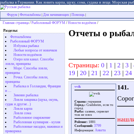
рыбалка в Германии. Как ловить карпа, щуку, сома, судака и леща. Морская рыб
Форум
Фотоальбомы
Для начинающих
Помощь
|
|
|
|
Главная страница
/
Рыболовный ФОРУМ
/
Новости водоёмов
/
Разделы:
Отчеты о рыбал
Фотоальбомы
Рыболовный ФОРУМ
Избушка рыбака
Любые вопросы от новичков
Новости водоёмов
Озеро или канал. Способы
Страницы:
0
|
1
|
2
|
3
|
ловли, принципы
Море. Способы ловли,
19
|
20
|
21
|
22
|
23
|
24
принципы
Речка. Способы ловли,
принципы
141.
Рыбалка в Голландии, Франции
vvik
и ....
Зимняя рыбалка
Сорог
Ловля хищника (щука, окунь,
Страна:
германия
судак и другие...)
Город.:
Crailsheim, если то
Ловля карпа
город
Рыба:
салями, сервелат
Ловля сома
тож не плох
Рыболовное снаряжение
нашли
Рыболовная кулинария - кухня
Рейтинг:
1881
3799
Сообщений:
Рыболовные насадки, наживки и
Aнкета
Информация:
прикормка