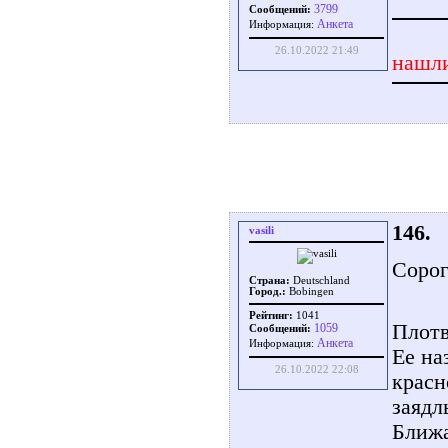
3799
Сообщений:
Aнкета
Информация:
26.10.2022 21:49
нашли
146.
vasili
Сорог
Страна:
Deutschland
Город.:
Bobingen
Рейтинг:
1041
Плотв
1059
Сообщений:
Aнкета
Информация:
Ее на
26.10.2022 22:08
красн
заядл
Ближа