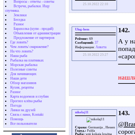
Вопросы - ответы - советы
25.10.2022 22:10
Встречи, рыбалки. Ищу
спутника.
Земляки
Беседка
Разное
142.
Барахолка (купи - продай)
Ulug-hem
Объявления от администрации
Предложение от партнеров
Рейтинг:
69
А у н
Где ловить?
37
Сообщений:
Чем ловить/ снаряжение?
Aнкета
попад
Информация:
На что ловить?
«саро
25.10.2022 23:27
Наша рыба
Рыбалка на платниках
Морская рыбалка
Полезные советы
Для начинающих
нашли
Наши дети
Обзор магазинов
Кухня, рецепты
Разное
Карта водоемов и глубин
Прогноз клёва рыбы
Погода
Линки на друзей
143.
nikolaj11
Связь с нами, Kontakt
Помощь
@Bra
Все пользователи
Страна:
Germanija , Hessen
сорог
Город.:
Fulda
Рыба:
wsü kokaja lowitsa