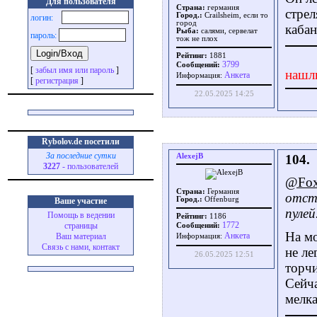
Для пользователя
Страна:
германия
стрел
Город.:
Crailsheim, если то
логин:
город
кабан
Рыба:
салями, сервелат
пароль:
тож не плох
Рейтинг:
1881
3799
Сообщений:
[
забыл имя или пароль
]
нашл
Aнкета
Информация:
[
регистрация
]
22.05.2025 14:25
Rybolov.de посетили
За последние сутки
AlexejB
104.
3227
- пользователей
@Fo
Страна:
Германия
отст
Город.:
Offenburg
Ваше участие
пулей
Помощь в ведении
Рейтинг:
1186
1772
страницы
Сообщений:
На мо
Aнкета
Ваш материал
Информация:
Связь с нами, контакт
не ле
26.05.2025 12:51
торчи
Сейча
мелка