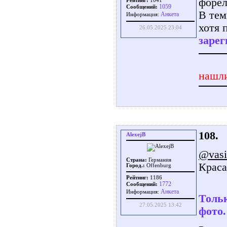
форел
Рейтинг:
1041
1059
Сообщений:
В тем
Aнкета
Информация:
хотя 
26.05.2025 23:04
зарег
нашли
108.
AlexejB
@vasi
Страна:
Германия
Краса
Город.:
Offenburg
Рейтинг:
1186
1772
Сообщений:
Aнкета
Информация:
Тольк
27.05.2025 13:42
фото.