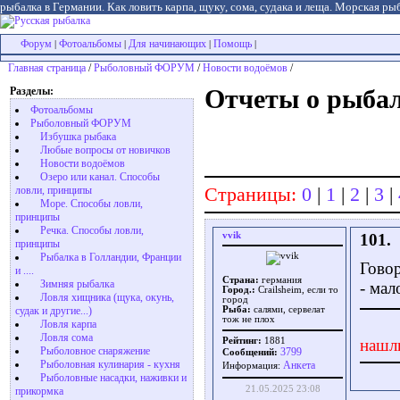
рыбалка в Германии. Как ловить карпа, щуку, сома, судака и леща. Морская рыб
Форум
Фотоальбомы
Для начинающих
Помощь
|
|
|
|
Главная страница
/
Рыболовный ФОРУМ
/
Новости водоёмов
/
Разделы:
Отчеты о рыбалк
Фотоальбомы
Рыболовный ФОРУМ
Избушка рыбака
Любые вопросы от новичков
Новости водоёмов
Озеро или канал. Способы
Страницы:
0
|
1
|
2
|
3
|
ловли, принципы
Море. Способы ловли,
принципы
Речка. Способы ловли,
vvik
101.
принципы
Рыбалка в Голландии, Франции
Говор
и ....
Страна:
германия
Зимняя рыбалка
- мал
Город.:
Crailsheim, если то
Ловля хищника (щука, окунь,
город
судак и другие...)
Рыба:
салями, сервелат
тож не плох
Ловля карпа
Ловля сома
Рейтинг:
1881
нашл
Рыболовное снаряжение
3799
Сообщений:
Рыболовная кулинария - кухня
Aнкета
Информация:
Рыболовные насадки, наживки и
21.05.2025 23:08
прикормка