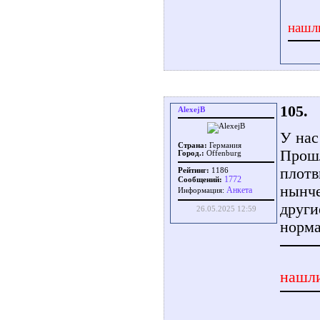
нашл
105.
AlexejB
У нас
Страна:
Германия
Прошл
Город.:
Offenburg
плотв
Рейтинг:
1186
1772
Сообщений:
нынче
Aнкета
Информация:
други
26.05.2025 12:59
норма
нашли