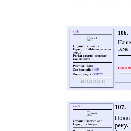
vvik
106.
Нашел
Страна:
германия
тема.
Город.:
Crailsheim, если то
город
Рыба:
салями, сервелат
тож не плох
Рейтинг:
1881
нашл
3799
Сообщений:
Aнкета
Информация:
26.05.2025 21:34
107.
vasili
Появи
Страна:
Deutschland
реку.
Город.:
Bobingen