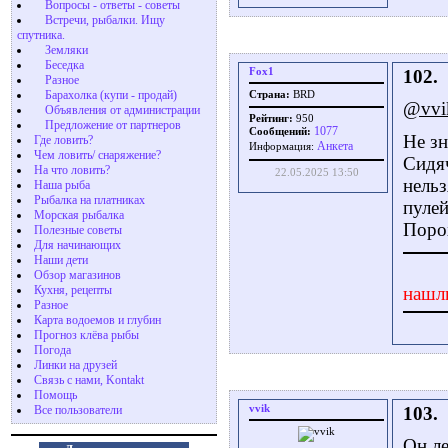
Вопросы - ответы - советы
Встречи, рыбалки. Ищу
спутника.
Земляки
Беседка
Fox1
102.
Разное
Барахолка (купи - продай)
Страна:
BRD
@vvi
Объявления от администрации
Рейтинг:
950
Предложение от партнеров
1077
Сообщений:
Не зн
Где ловить?
Aнкета
Информация:
Чем ловить/ снаряжение?
Сидяч
На что ловить?
22.05.2025 13:50
нельз
Наша рыба
Рыбалка на платниках
пулей
Морская рыбалка
Поро
Полезные советы
Для начинающих
Наши дети
Обзор магазинов
Кухня, рецепты
нашл
Разное
Карта водоемов и глубин
Прогноз клёва рыбы
Погода
Линки на друзей
Связь с нами, Kontakt
Помощь
vvik
103.
Все пользователи
Он ле