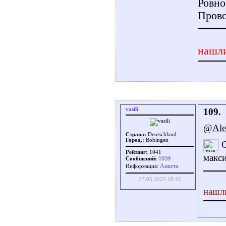
Ровно
Прово
нашли
vasili
109.
@Ale
Страна:
Deutschland
Город.:
Bobingen
С
Рейтинг:
1041
макс
1059
Сообщений:
Aнкета
Информация:
27.05.2025 18:42
нашл