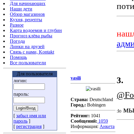
Для начинающих
поти
Наши дети
Обзор магазинов
Кухня, рецепты
Разное
Карта водоемов и глубин
нашл
Прогноз клёва рыбы
Погода
адм
Линки на друзей
Связь с нами, Kontakt
Помощь
Все пользователи
Для пользователя
vasili
3.
логин:
@Fo
пароль:
Страна:
Deutschland
Город.:
Bobingen
мы 
[
забыл имя или
Рейтинг:
1041
пароль
]
Сообщений:
1059
[
регистрация
]
Информация:
Aнкета