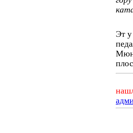
кат
Эт у
педа
Мюнс
плос
нашл
адм