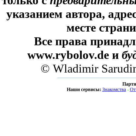
только с
предварительн
указанием автора, адре
месте стран
Все права принадл
www.rybolov.de и
бу
© Wladimir Sarudi
Партн
Наши сервисы:
Знакомства
-
От