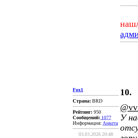
нашл
адм
Fox1
10.
Страна:
BRD
@vv
Рейтинг:
950
У на
Сообщений:
1077
Информация:
Aнкета
отсу
03.03.2026 20:48
гору