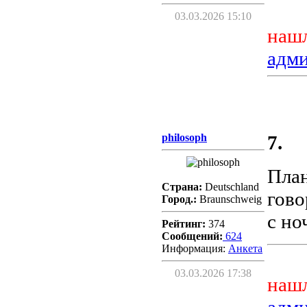
03.03.2026 15:10
нашл
адм
philosoph
7.
План
Страна:
Deutschland
гово
Город.:
Braunschweig
с но
Рейтинг:
374
Сообщений:
624
Информация:
Aнкета
03.03.2026 17:38
нашл