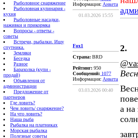
нашл
Рыболовное снаряжение
Информация:
Aнкета
адм
Рыболовная кулинария -
кухня
01.03.2026 15:55
Рыболовные насадки,
наживки и прикормка
Вопросы - ответы -
советы
Встречи, рыбалки. Ищу
Fox1
2.
спутника.
Земляки
Страна:
BRD
Беседка
@vas
Разное
Рейтинг:
950
Барахолка (купи -
Весн
Сообщений:
1077
продай)
Информация:
Aнкета
Объявления от
администрации
Весн
03.03.2026 00:40
Предложение от
пове
партнеров
Где ловить?
а на
Чем ловить/ снаряжение?
На что ловить?
солн
Наша рыба
Рыбалка на платниках
Морская рыбалка
завт
Полезные советы