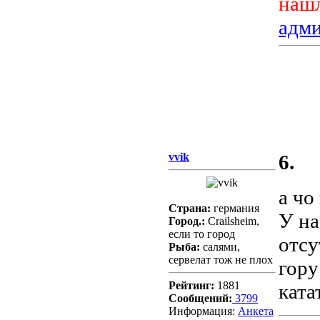
нашл
адм
vvik
6.
а чо
Страна:
германия
У на
Город.:
Crailsheim,
если то город
отсу
Рыба:
салями,
сервелат тож не плох
гору
Рейтинг:
1881
ката
Сообщений:
3799
Информация:
Aнкета