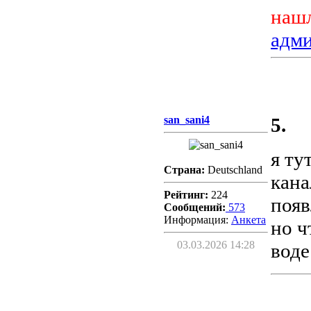
нашл
адм
san_sani4
5.
я ту
Страна:
Deutschland
кана
Рейтинг:
224
появ
Сообщений:
573
Информация:
Aнкета
но ч
03.03.2026 14:28
воде