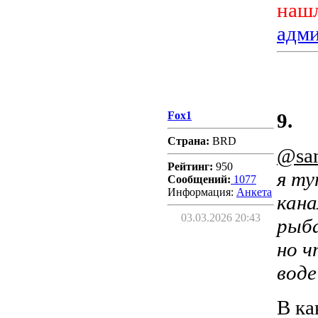
нашл
адм
Fox1
9.
Страна:
BRD
@san
Рейтинг:
950
я ту
Сообщений:
1077
Информация:
Aнкета
кана
03.03.2026 20:43
рыба
но ч
воде
В ка