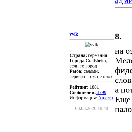
адм
vvik
8.
на о
Страна:
германия
Мело
Город.:
Crailsheim,
если то город
фиде
Рыба:
салями,
сервелат тож не плох
слов
Рейтинг:
1881
а по
Сообщений:
3799
Еще 
Информация:
Aнкета
пало
03.03.2026 18:48