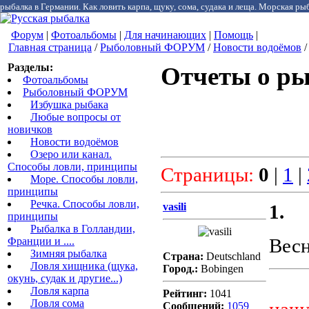
рыбалка в Германии. Как ловить карпа, щуку, сома, судака и леща. Морская рыб
Форум
|
Фотоальбомы
|
Для начинающих
|
Помощь
|
Главная страница
/
Рыболовный ФОРУМ
/
Новости водоёмов
/
Разделы:
Отчеты о ры
Фотоальбомы
Рыболовный ФОРУМ
Избушка рыбака
Любые вопросы от
новичков
Новости водоёмов
Озеро или канал.
Способы ловли, принципы
Страницы:
0
|
1
|
Море. Способы ловли,
принципы
Речка. Способы ловли,
vasili
1.
принципы
Рыбалка в Голландии,
Весн
Франции и ....
Зимняя рыбалка
Страна:
Deutschland
Ловля хищника (щука,
Город.:
Bobingen
окунь, судак и другие...)
Ловля карпа
Рейтинг:
1041
Ловля сома
Сообщений:
1059