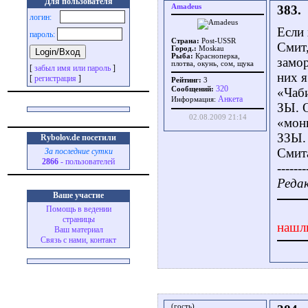
Для пользователя
Amadeus
383.
логин:
Если
пароль:
Страна:
Post-USSR
Смит,
Город.:
Moskau
Рыба:
Красноперка,
замор
плотва, окунь, сом, щука
[
забыл имя или пароль
]
них я
[
регистрация
]
Рейтинг:
3
320
Сообщений:
«Чаби
Aнкета
Информация:
ЗЫ. О
02.08.2009 21:14
«монк
ЗЗЫ. 
Rybolov.de посетили
Смит
За последние сутки
2866
- пользователей
-------
Редак
Ваше участие
Помощь в ведении
страницы
нашл
Ваш материал
Связь с нами, контакт
(гость)