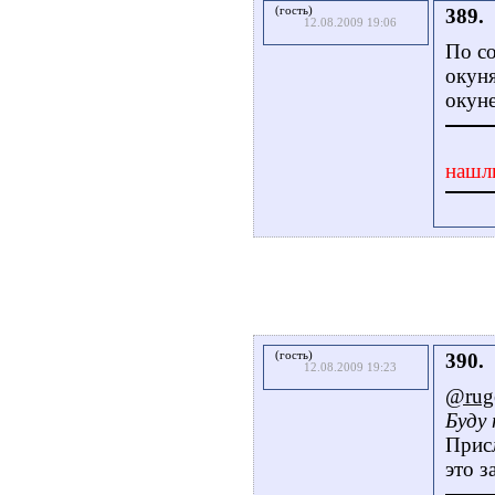
(гость)
389.
12.08.2009 19:06
По со
окуня
окун
нашл
(гость)
390.
12.08.2009 19:23
@rug
Буду
Присл
это з