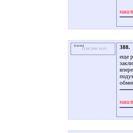
нашл
(гость)
388.
12.08.2009 16:01
еще р
закли
впере
подум
обме
нашл