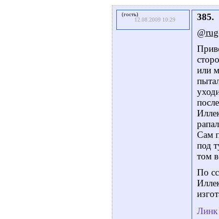
(гость)
385.
12.08.2009 10:29
@rug
Приве
сторо
или м
пытал
уходи
после
Иллек
рапал
Сам п
под т
том 
По с
Иллек
изгот
Линк 