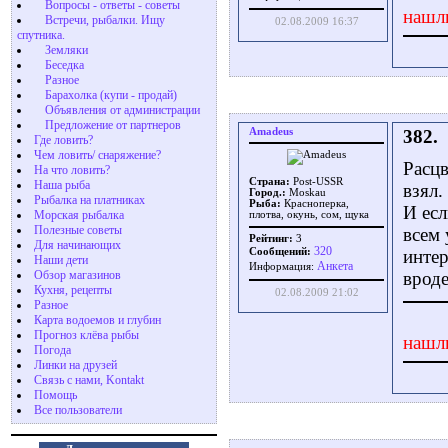
Вопросы - ответы - советы
нашл
Встречи, рыбалки. Ищу
02.08.2009 16:37
спутника.
Земляки
Беседка
Разное
Барахолка (купи - продай)
Объявления от администрации
Предложение от партнеров
Amadeus
382.
Где ловить?
Чем ловить/ снаряжение?
Расцв
На что ловить?
Страна:
Post-USSR
Наша рыба
взял.
Город.:
Moskau
Рыбалка на платниках
Рыба:
Красноперка,
И есл
Морская рыбалка
плотва, окунь, сом, щука
Полезные советы
всем 
Рейтинг:
3
Для начинающих
320
Сообщений:
интер
Наши дети
Aнкета
Информация:
Обзор магазинов
вроде
Кухня, рецепты
02.08.2009 21:02
Разное
Карта водоемов и глубин
Прогноз клёва рыбы
нашл
Погода
Линки на друзей
Связь с нами, Kontakt
Помощь
Все пользователи