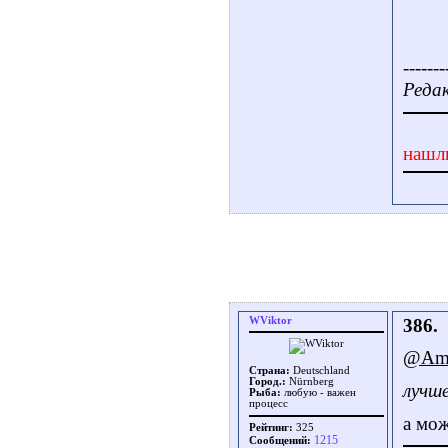
-------
Редак
нашл
WViktor
386.
@Ama
Страна:
Deutschland
Город.:
Nürnberg
лучш
Рыба:
любую - важен
процесс
а мож
Рейтинг:
325
1215
Сообщений: