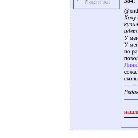
384.
10.08.2009 10:19
@ent
Хочу
купил
идет 
У мен
У мен
по р
повод
Линк 
сожал
сколь
-------
Редак
нашл