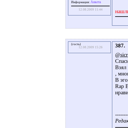
Aнкета
Информация:
12.08.2009 11:44
нашл
(гость)
387.
12.08.2009 15:26
@sicr
Спаси
Взял 
, мно
В эго
Rap B
нрав
-------
Редак