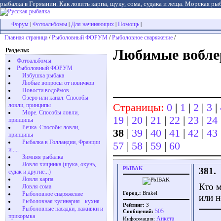
рыбалка в Германии. Как ловить карпа, щуку, сома, судака и леща. Морская рыб
Форум
Фотоальбомы
Для начинающих
Помощь
|
|
|
|
Главная страница
/
Рыболовный ФОРУМ
/
Рыболовное снаряжение
/
Разделы:
Любимые вобле
Фотоальбомы
Рыболовный ФОРУМ
Избушка рыбака
Любые вопросы от новичков
Новости водоёмов
Озеро или канал. Способы
Страницы:
0
|
1
|
2
|
3
|
ловли, принципы
Море. Способы ловли,
19
|
20
|
21
|
22
|
23
|
24
принципы
Речка. Способы ловли,
38
|
39
|
40
|
41
|
42
|
43
принципы
Рыбалка в Голландии, Франции
57
|
58
|
59
|
60
и ....
Зимняя рыбалка
Ловля хищника (щука, окунь,
PbIBAK
381.
судак и другие...)
Ловля карпа
Кто м
Ловля сома
Рыболовное снаряжение
Город.:
Brakel
или 
Рыболовная кулинария - кухня
Рейтинг:
3
Рыболовные насадки, наживки и
505
Сообщений:
прикормка
Aнкета
Информация: