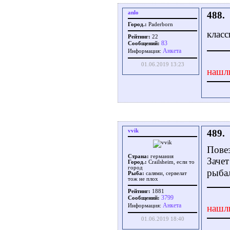
anlo
488.
Город.:
Paderborn
клас
Рейтинг:
22
83
Сообщений:
Aнкета
Информация:
01.06.2019 13:23
нашл
vvik
489.
Пове
Страна:
германия
Зачет
Город.:
Crailsheim, если то
город
рыба
Рыба:
салями, сервелат
тож не плох
Рейтинг:
1881
3799
Сообщений:
Aнкета
Информация:
нашл
01.06.2019 18:40