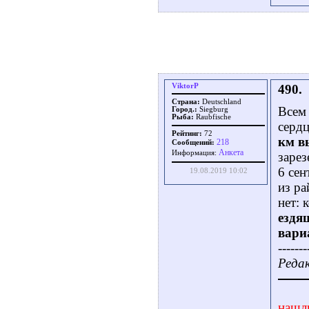
ViktorP
490.
Страна:
Deutschland
Всем 
Город.:
Siegburg
Рыба:
Raubfische
серд
Рейтинг:
72
км в
218
Сообщений:
Aнкета
Информация:
зарез
6 сен
19.08.2019 10:02
из ра
нет: 
ездя
вари
-------
Редак
нашл