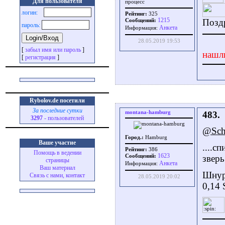
Для пользователя
процесс
логин:
Рейтинг:
325
1215
Позд
Сообщений:
пароль:
Aнкета
Информация:
28.05.2019 19:53
[
забыл имя или пароль
]
нашл
[
регистрация
]
Rybolov.de посетили
За последние сутки
montana-hamburg
483.
3297
- пользователей
@Scht
Город.:
Hamburg
Ваше участие
....с
Рейтинг:
386
Помощь в ведении
1623
Сообщений:
зверь
страницы
Aнкета
Информация:
Ваш материал
Шнур 
Связь с нами, контакт
28.05.2019 20:02
0,14 