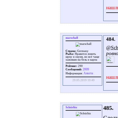
нашл
marschall
484.
@Scht
Страна:
Germany
ровно
Рыба:
Нравится ловить
щуку и окуня, но всё чаще
хаживаю на бель и карпа
Рейтинг:
290
2009
Сообщений:
Aнкета
Информация:
нашл
29.05.2019 19:49
485.
Schtirlitz
Следу