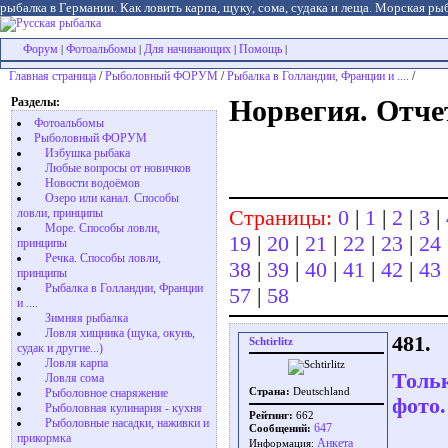
рыбалка в Германии. Как ловить карпа, щуку, сома, судака и леща. Морская рыб
Форум
Фотоальбомы
Для начинающих
Помощь
|
|
|
|
Главная страница
/
Рыболовный ФОРУМ
/
Рыбалка в Голландии, Франции и ....
/
Разделы:
Норвегия. Отчет
Фотоальбомы
Рыболовный ФОРУМ
Избушка рыбака
Любые вопросы от новичков
Новости водоёмов
Озеро или канал. Способы
Страницы:
0
|
1
|
2
|
3
|
ловли, принципы
Море. Способы ловли,
19
|
20
|
21
|
22
|
23
|
24
принципы
Речка. Способы ловли,
38
|
39
|
40
|
41
|
42
|
43
принципы
Рыбалка в Голландии, Франции
57
|
58
и ....
Зимняя рыбалка
Ловля хищника (щука, окунь,
481.
Schtirlitz
судак и другие...)
Ловля карпа
Тольк
Ловля сома
Рыболовное снаряжение
Страна:
Deutschland
фото.
Рыболовная кулинария - кухня
Рейтинг:
662
Рыболовные насадки, наживки и
647
Сообщений:
прикормка
Aнкета
Информация: