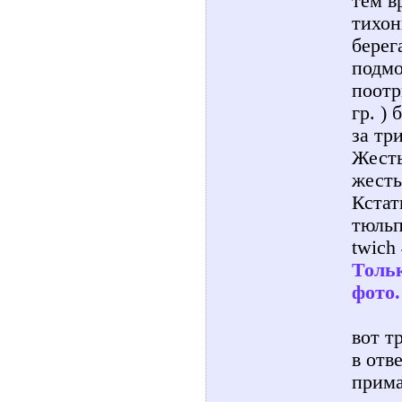
тем в
тихон
берег
подмо
поотр
гр. ) 
за тр
Жесть
жесть
Кстат
тюльп
twich 4
Тольк
фото.
вот т
в отв
прима