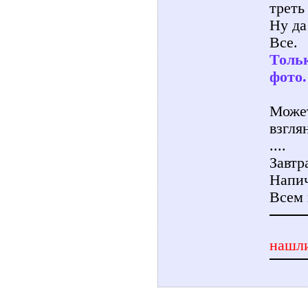
треть
Ну да
Все.
Тольк
фото.
Может
взгля
....
Завтр
Напич
Всем 
нашли