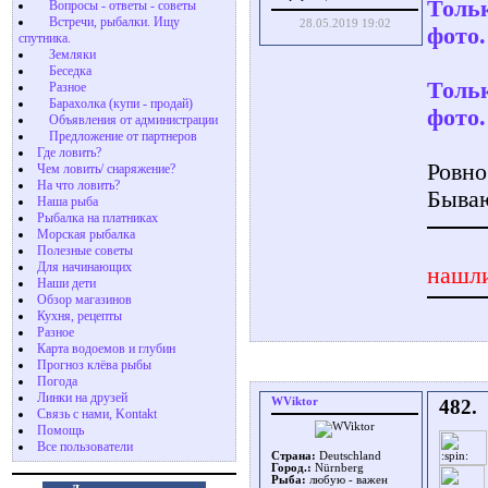
Тольк
Вопросы - ответы - советы
Встречи, рыбалки. Ищу
28.05.2019 19:02
фото.
спутника.
Земляки
Беседка
Тольк
Разное
Барахолка (купи - продай)
фото.
Объявления от администрации
Предложение от партнеров
Где ловить?
Ровно 
Чем ловить/ снаряжение?
На что ловить?
Бываю
Наша рыба
Рыбалка на платниках
Морская рыбалка
Полезные советы
Для начинающих
нашли
Наши дети
Обзор магазинов
Кухня, рецепты
Разное
Карта водоемов и глубин
Прогноз клёва рыбы
Погода
Линки на друзей
WViktor
482.
Связь с нами, Kontakt
Помощь
Все пользователи
Страна:
Deutschland
Город.:
Nürnberg
Рыба:
любую - важен