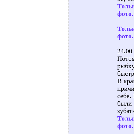
Тольк
фото.
Тольк
фото.
24.00 
Потом
рыбку
быстр
В кра
причи
себе.
были 
зубат
Тольк
фото.