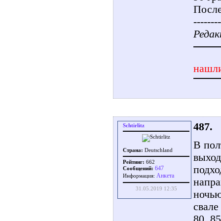
После
--------
Редак
нашли
487.
Schtirlitz
В пол
Страна:
Deutschland
выход
Рейтинг:
662
подхо
647
Сообщений:
Aнкета
Информация:
напра
31.05.2019 12:35
ночью
свале
80, 8