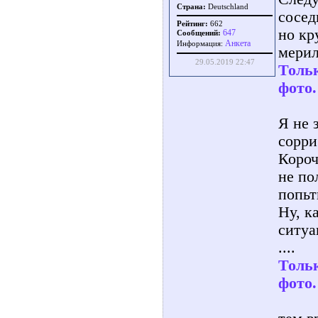
Страна:
Deutschland
сосед
Рейтинг:
662
но кр
647
Сообщений:
Aнкета
Информация:
мерил 
29.05.2019 22:47
Тольк
фото.
Я не 
сорри 
Короч
не по
попьт
Ну, к
ситуа
....
Тольк
фото.