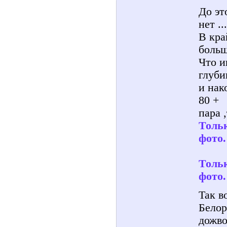
До эт
нет ...
В кра
больш
Что и
глубин
и нак
80 +
пара ,
Тольк
фото.
Тольк
фото.
Так в
Белор
дожво