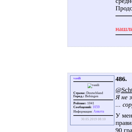
средн
Продо
нашли
486.
vasili
@Schti
Страна:
Deutschland
Я не 
Город.:
Bobingen
... со
Рейтинг:
1041
1059
Сообщений:
Aнкета
Информация:
У мен
30.05.2019 08:10
прави
90 гр